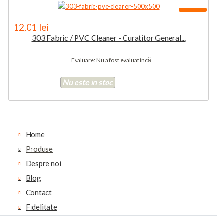
-80%
12,01 lei
303 Fabric / PVC Cleaner - Curatitor General...
Evaluare: Nu a fost evaluat încă
Nu este in stoc
Home
Produse
Despre noi
Blog
Contact
Fidelitate