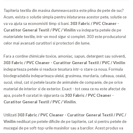
Tapiteria textila din masina dumneavoastra este plina de pete de suc?
Acum, exista o solutie simpla pentru inlaturarea acestor pete, solutie ce
va va ajuta sa economisiti timp si bani.
303 Fabric / PVC Cleaner -
Curatitor General Textil / PVC / Vinilin
va indeparta petele de pe
materialele textile, intr-un mod sigur si complet. 303 este producatorul
celor mai avansati curatitori si protectori din lume.
Fara a contine chimicale toxice, amoniac, sapun, detergent sau solventi,
303 Fabric / PVC Cleaner - Curatitor General Textil / PVC / Vinilin
indeparteaza petele si readuce tesatura intr-o stare ca noua. Formula
biodegradabila indeparteaza uleiul, grasimea, murdaria, cafeaua, ceaiul,
sucul, vinul, cat si petele lasate de animalele de companie, de pe orice
material de interior si de exterior. Exact - tot ceea ce nu este afectat de
apa, poate fi curatat in siguranta cu
303 Fabric / PVC Cleaner -
Curatitor General Textil / PVC / Vinilin
.
Utilizati
303 Fabric / PVC Cleaner - Curatitor General Textil / PVC /
Vinilin
nediluat pe petele dificile de pe tapiterie, cat si pentru petele de
mucegai de pe soft-top-urile masinilor sau a barcilor. Acest produs va