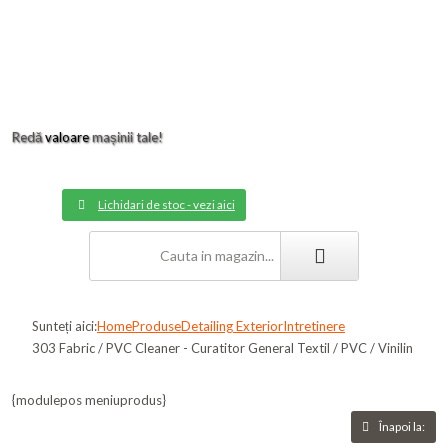
Redă
valoare
mașinii tale!
Lichidari de stoc - vezi aici
Sunteți aici:
Home
Produse
Detailing Exterior
Intretinere
303 Fabric / PVC Cleaner - Curatitor General Textil / PVC / Vinilin
{modulepos meniuprodus}
Înapoi la: