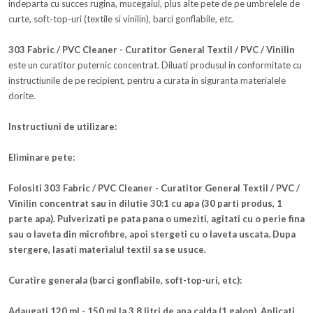
indeparta cu succes rugina, mucegaiul, plus alte pete de pe umbrelele de
curte, soft-top-uri (textile si vinilin), barci gonflabile, etc.
303 Fabric / PVC Cleaner - Curatitor General Textil / PVC / Vinilin
este un curatitor puternic concentrat. Diluati produsul in conformitate cu
instructiunile de pe recipient, pentru a curata in siguranta materialele
dorite.
Instructiuni de utilizare:
Eliminare pete:
Folositi 303 Fabric / PVC Cleaner - Curatitor General Textil / PVC /
Vinilin concentrat sau in dilutie 30:1 cu apa (30 parti produs, 1
parte apa). Pulverizati pe pata pana o umeziti, agitati cu o perie fina
sau o laveta din microfibre, apoi stergeti cu o laveta uscata. Dupa
stergere, lasati materialul textil sa se usuce.
Curatire generala (barci gonflabile, soft-top-uri, etc):
Adaugati 120 ml - 150 ml la 3.8 litri de apa calda (1 galon). Aplicati