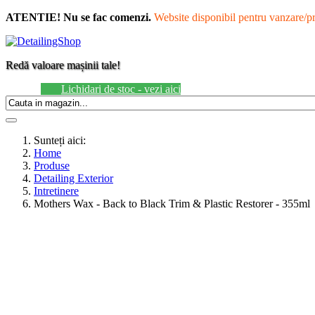
ATENTIE! Nu se fac comenzi.
Website disponibil pentru vanzare/pr
Redă
valoare
mașinii tale!
Lichidari de stoc - vezi aici
Sunteți aici:
Home
Produse
Detailing Exterior
Intretinere
Mothers Wax - Back to Black Trim & Plastic Restorer - 355ml