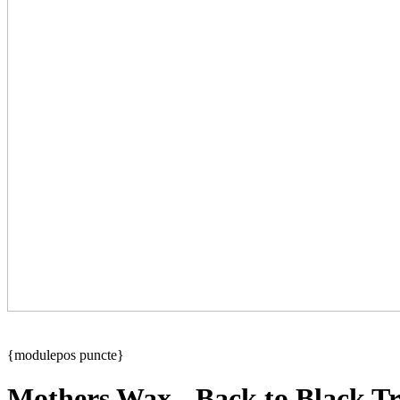
{modulepos puncte}
Mothers Wax - Back to Black Tr