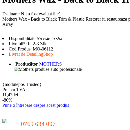
Evaluare: Nu a fost evaluat încă
Mothers Wax - Back to Black Trim & Plastic Restorer iti restaureaza pla
Array
Disponibilitate:
Nu este in stoc
Livrabil*: In 2-3 Zile
Cod Produs:
MO-06112
Livrat de DetailingShop
Producător
MOTHERS
{modulepos Trusted}
Pret cu TVA:
11,43 lei
-80%
Pune o întrebare despre acest produs
0769 634 007