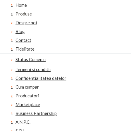
Home
Produse
Despre noi
Blog
Contact
Fidelitate
Status Comenzi
Termeni si conditii
Confidentialitatea datelor
Cum cumpar
Producatori
Marketplace
Business Partnership
A.N.P.C.
S.O.L.