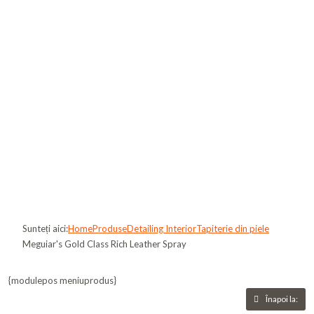
Sunteți aici:
Home
Produse
Detailing Interior
Tapiterie din piele
Meguiar's Gold Class Rich Leather Spray
{modulepos meniuprodus}
Înapoi la: