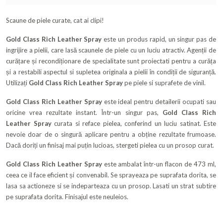
Scaune de piele curate, cat ai clipi!
Gold Class Rich Leather Spray
este un produs rapid, un singur pas de
ingrijire a pielii, care lasă scaunele de piele cu un luciu atractiv. Agenții de
curățare și recondiționare de specialitate sunt proiectati pentru a curăța
și a restabili aspectul si supletea originala a pielii în condiții de siguranță.
Utilizați
Gold Class Rich Leather Spray
pe piele si suprafete de vinil.
Gold Class Rich Leather Spray
este ideal pentru detailerii ocupati sau
oricine vrea rezultate instant. Într-un singur pas,
Gold Class Rich
Leather Spray
curata si reface pielea, conferind un luciu satinat. Este
nevoie doar de o singură aplicare pentru a obține rezultate frumoase.
Dacă doriți un finisaj mai puțin lucioas, stergeti pielea cu un prosop curat.
Gold Class Rich Leather Spray
este ambalat într-un flacon de 473 ml,
ceea ce il face eficient și convenabil. Se sprayeaza pe suprafata dorita, se
lasa sa actioneze si se indeparteaza cu un prosop. Lasati un strat subtire
pe suprafata dorita. Finisajul este neuleios.