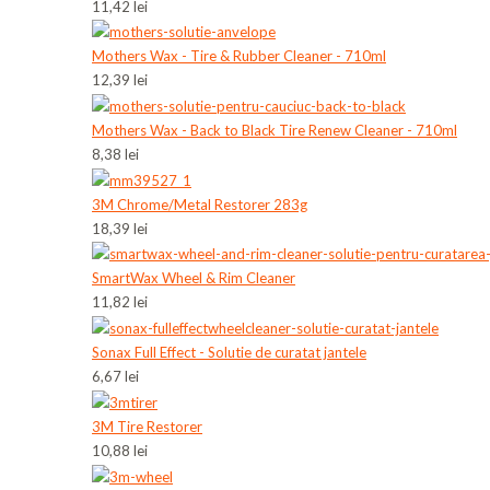
11,42 lei
Mothers Wax - Tire & Rubber Cleaner - 710ml
12,39 lei
Mothers Wax - Back to Black Tire Renew Cleaner - 710ml
8,38 lei
3M Chrome/Metal Restorer 283g
18,39 lei
SmartWax Wheel & Rim Cleaner
11,82 lei
Sonax Full Effect - Solutie de curatat jantele
6,67 lei
3M Tire Restorer
10,88 lei