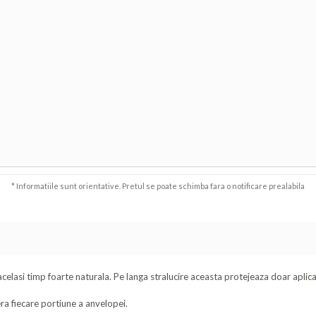
* Informatiile sunt orientative. Pretul se poate schimba fara o notificare prealabila
n acelasi timp foarte naturala. Pe langa stralucire aceasta protejeaza doar aplic
era fiecare portiune a anvelopei.