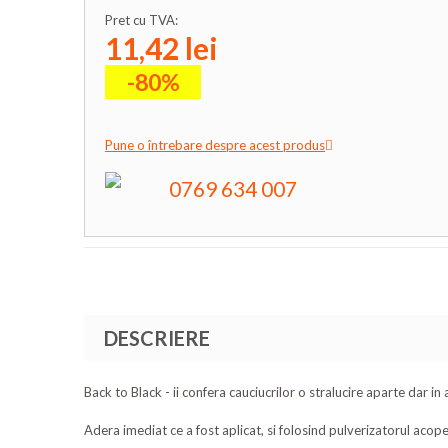
Pret cu TVA:
11,42 lei
-80%
Pune o întrebare despre acest produs
0769 634 007
DESCRIERE
Back to Black - ii confera cauciucrilor o stralucire aparte dar i
Adera imediat ce a fost aplicat, si folosind pulverizatorul acop