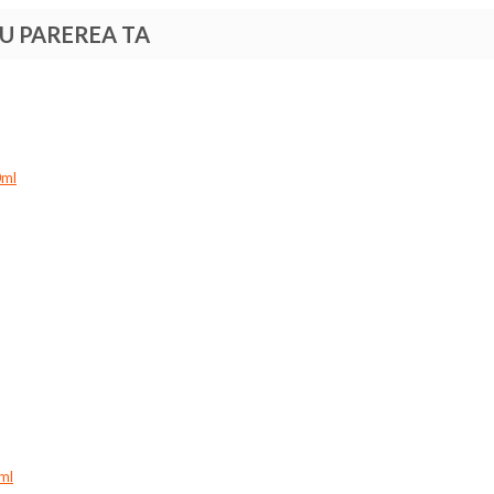
TU PAREREA TA
0ml
0ml