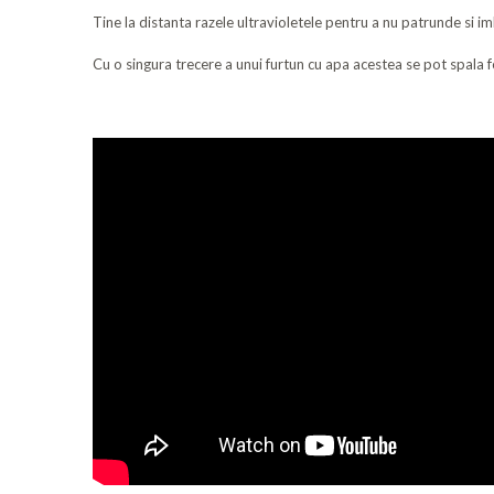
Tine la distanta razele ultravioletele pentru a nu patrunde si i
Cu o singura trecere a unui furtun cu apa acestea se pot spala f