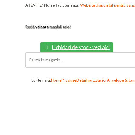
ATENTIE! Nu se fac comenzi.
Website disponibil pentru vanza
Redă
valoare
mașinii tale!
Lichidari de stoc - vezi aici
Sunteți aici:
Home
Produse
Detailing Exterior
Anvelope & Jan