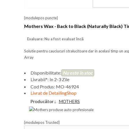
{modulepos puncte}
Mothers Wax - Back to Black (Naturally Black) Ti
Evaluare: Nu a fost evaluat încă
Solutie pentru cauciucuri stralucitoare dar in acelasi timp un a
Array
Disponibilitate:
Nu este in stoc
Livrabil*: In 2-3 Zile
Cod Produs:
MO-46924
Livrat de DetailingShop
Producător
MOTHERS
{modulepos Trusted}