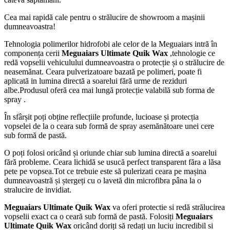
Cea mai rapidă cale pentru o strălucire de showroom a mașinii
dumneavoastra!
Tehnologia polimerilor hidrofobi ale celor de la Meguaiars intră în
componența cerii
Meguaiars Ultimate Quik Wax
,tehnologie ce
redă vopselii vehiculului dumneavoastra o protecție și o strălucire de
neasemănat. Ceara pulverizatoare bazată pe polimeri, poate fi
aplicată in lumina directă a soarelui fără urme de reziduri
albe.Produsul oferă cea mai lungă protecție valabilă sub forma de
spray .
În sfârșit poți obține reflecțiile profunde, lucioase și protecția
vopselei de la o ceara sub formă de spray asemănătoare unei cere
sub formă de pastă.
O poți folosi oricând și oriunde chiar sub lumina directă a soarelui
fără probleme. Ceara lichidă se usucă perfect transparent făra a lăsa
pete pe vopsea.Tot ce trebuie este să pulerizati ceara pe mașina
dumneavoastră și ștergeți cu o lavetă din microfibra pâna la o
stralucire de invidiat.
Meguaiars Ultimate Quik Wax
va oferi protectie si redă strălucirea
vopselii exact ca o ceară sub formă de pastă. Folosiți
Meguaiars
Ultimate Quik Wax
oricând doriți să redați un luciu incredibil si