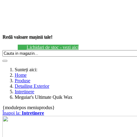
Redă
valoare
mașinii tale!
Lichidari de stoc - vezi aici
Sunteți aici:
Home
Produse
Detailing Exterior
Intretinere
Meguiar's Ultimate Quik Wax
{modulepos meniuprodus}
Înapoi la:
Intretinere