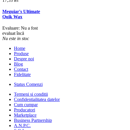
17,53 lei
Meguiar's Ultimate
Quik Wax
Evaluare: Nu a fost
evaluat încă
Nu este in stoc
Home
Produse
Despre noi
Blog
Contact
Fidelitate
Status Comenzi
Termeni si conditii
Confidentialitatea datelor
Cum cumpar
Producatori
Marketplace
Business Partnership
A.N.P.C.