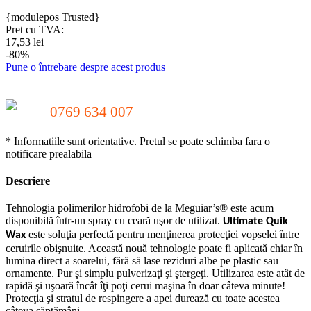
{modulepos Trusted}
Pret cu TVA:
17,53 lei
-80%
Pune o întrebare despre acest produs
0769 634 007
* Informatiile sunt orientative. Pretul se poate schimba fara o
notificare prealabila
Descriere
Tehnologia polimerilor hidrofobi de la Meguiar’s® este acum
disponibilă într-un spray cu ceară uşor de utilizat.
Ultimate Quik
este soluţia perfectă pentru menţinerea protecţiei vopselei între
Wax
ceruirile obişnuite. Această nouă tehnologie poate fi aplicată chiar în
lumina direct a soarelui, fără să lase reziduri albe pe plastic sau
ornamente. Pur şi simplu pulverizaţi şi ştergeţi. Utilizarea este atât de
rapidă şi uşoară încât îţi poţi cerui maşina în doar câteva minute!
Protecţia şi stratul de respingere a apei durează cu toate acestea
câteva săptămâni.