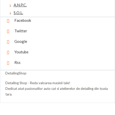
A.N.P.C.
S.O.L.
Facebook
Twitter
Google
Youtube
Rss
DetailingShop
Detailing Shop - Reda valoarea masinii tale!
Dedicat atat pasionatilor auto cat si atelierelor de detailing din toata
tara.