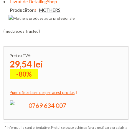
Livrat de DetailingShop
Producător
MOTHERS
{modulepos Trusted}
Pret cu TVA:
29,54 lei
-80%
Pune o întrebare despre acest produs
0769 634 007
* Informatiile sunt orientative. Pretul se poate schimba fara o notificare prealabila