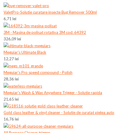
ValetPro-Solutie curatare insecte Bug Remover 500ml
6,71 lei
3M - Masina de polisat rotativa 3M cod: 64392
326,09 lei
Meguiar's Ultimate Black
12,27 lei
Meguiar's Pro speed compound - Polish
28,36 lei
Meguiar's Wash & Wax Anywhere Trigger - Solutie rapida
21,65 lei
Gold class leather & vinyl cleaner - Solutie de curatat pielea auto
16,76 lei
All Purpose Cleaner trigger