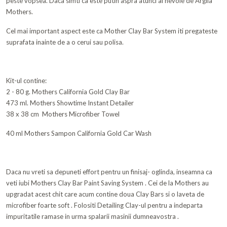
peste vopsea. Daca simti ca este putin aspra atunci ai nevoie de Argila
Mothers.
Cel mai important aspect este ca Mother Clay Bar System iti pregateste
suprafata inainte de a o cerui sau polisa.
Kit-ul contine:
2 - 80 g. Mothers California Gold Clay Bar
473 ml. Mothers Showtime Instant Detailer
38 x 38 cm Mothers Microfiber Towel
40 ml Mothers Sampon California Gold Car Wash
Daca nu vreti sa depuneti effort pentru un finisaj- oglinda, inseamna ca
veti iubi Mothers Clay Bar Paint Saving System . Cei de la Mothers au
upgradat acest chit care acum contine doua Clay Bars si o laveta de
microfiber foarte soft . Folositi Detailing Clay-ul pentru a indeparta
impuritatile ramase in urma spalarii masinii dumneavostra .