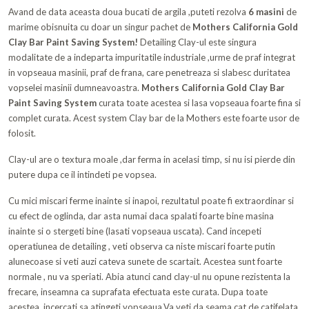
Avand de data aceasta doua bucati de argila ,puteti rezolva
6 masini
de
marime obisnuita cu doar un singur pachet de
Mothers California Gold
Clay Bar Paint Saving System!
Detailing Clay-ul este singura
modalitate de a indeparta impuritatile industriale ,urme de praf integrat
in vopseaua masinii, praf de frana, care penetreaza si slabesc duritatea
vopselei masinii dumneavoastra.
Mothers California Gold Clay Bar
Paint Saving System
curata toate acestea si lasa vopseaua foarte fina si
complet curata. Acest system Clay bar de la Mothers este foarte usor de
folosit.
Clay-ul are o textura moale ,dar ferma in acelasi timp, si nu isi pierde din
putere dupa ce il intindeti pe vopsea.
Cu mici miscari ferme inainte si inapoi, rezultatul poate fi extraordinar si
cu efect de oglinda, dar asta numai daca spalati foarte bine masina
inainte si o stergeti bine (lasati vopseaua uscata). Cand incepeti
operatiunea de detailing , veti observa ca niste miscari foarte putin
alunecoase si veti auzi cateva sunete de scartait. Acestea sunt foarte
normale , nu va speriati. Abia atunci cand clay-ul nu opune rezistenta la
frecare, inseamna ca suprafata efectuata este curata. Dupa toate
acestea, incercati sa atingeti vopseaua.Va veti da seama cat de catifelata