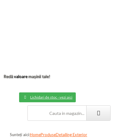
Redă
valoare
mașinii tale!
Lichidari de stoc - vezi aici
Sunteți aici:
Home
Produse
Detailing Exterior