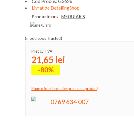
Cod Produs:
G3626
Livrat de DetailingShop
Producător
MEGUIAR'S
{modulepos Trusted}
Pret cu TVA:
21,65 lei
-80%
Pune o întrebare despre acest produs
0769 634 007