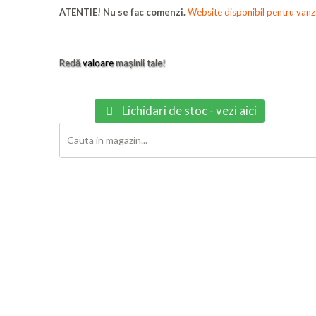
ATENTIE! Nu se fac comenzi.
Website disponibil pentru vanza
Redă
valoare
mașinii tale!
Lichidari de stoc - vezi aici