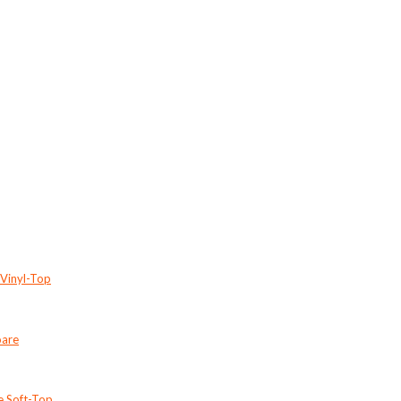
 Vinyl-Top
oare
e Soft-Top