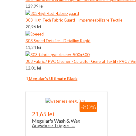
129,99 lei
303 High Tech Fabric Guard - Impermeabilizare Textile
20,96 lei
303 Speed Detailer - Detailing Rapid
11,24 lei
303 Fabric / PVC Cleaner - Curatitor General Textil / PVC / Vini
12,01 lei
Meguiar's Ultimate Black
-80%
21,65 lei
Meguiar's Wash & Wax
Anywhere Trigger -...