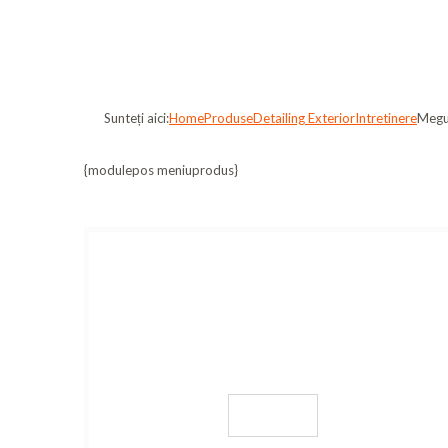
Sunteți aici:
Home
Produse
Detailing Exterior
Intretinere
Megui
{modulepos meniuprodus}