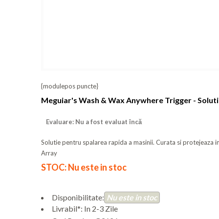
{modulepos puncte}
Meguiar's Wash & Wax Anywhere Trigger - Soluti
Evaluare: Nu a fost evaluat încă
Solutie pentru spalarea rapida a masinii. Curata si protejeaza in
Array
STOC: Nu este in stoc
Disponibilitate:
Nu este in stoc
Livrabil*: In 2-3 Zile