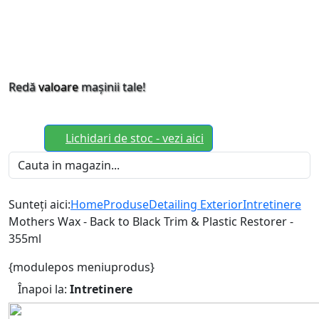
Redă
valoare
mașinii tale!
Lichidari de stoc - vezi aici
Sunteți aici:
Home
Produse
Detailing Exterior
Intretinere
Mothers Wax - Back to Black Trim & Plastic Restorer -
355ml
{modulepos meniuprodus}
Înapoi la:
Intretinere