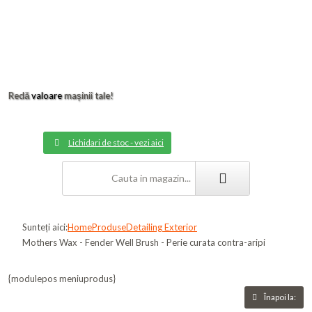
Redă
valoare
mașinii tale!
Lichidari de stoc - vezi aici
Sunteți aici:
Home
Produse
Detailing Exterior
Mothers Wax - Fender Well Brush - Perie curata contra-aripi
{modulepos meniuprodus}
Înapoi la: