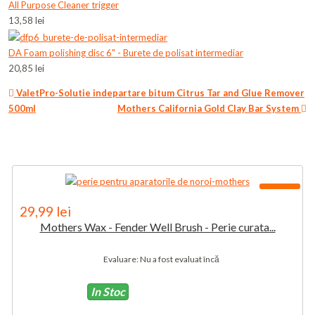
All Purpose Cleaner trigger
13,58 lei
DA Foam polishing disc 6" - Burete de polisat intermediar
20,85 lei
ValetPro-Solutie indepartare bitum Citrus Tar and Glue Remover
500ml
Mothers California Gold Clay Bar System
-54%
29,99 lei
Mothers Wax - Fender Well Brush - Perie curata...
Evaluare: Nu a fost evaluat încă
In Stoc