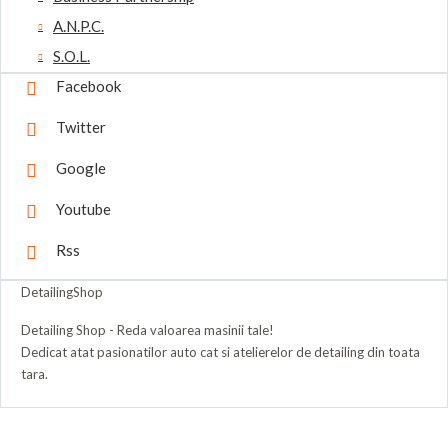
A.N.P.C.
S.O.L.
Facebook
Twitter
Google
Youtube
Rss
DetailingShop
Detailing Shop - Reda valoarea masinii tale!
Dedicat atat pasionatilor auto cat si atelierelor de detailing din toata
tara.