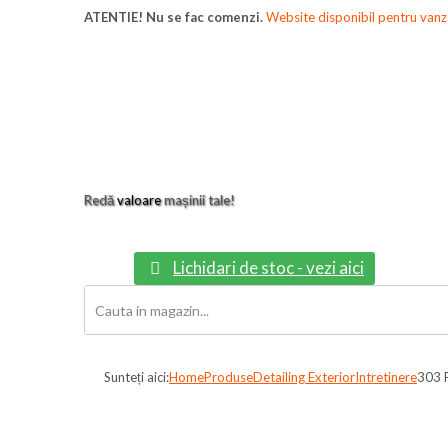
ATENTIE! Nu se fac comenzi.
Website disponibil pentru vanza
Redă
valoare
mașinii tale!
Lichidari de stoc - vezi aici
Sunteți aici:
Home
Produse
Detailing Exterior
Intretinere
303 F