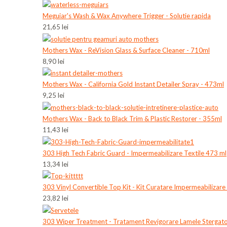
Meguiar's Wash & Wax Anywhere Trigger - Solutie rapida
21,65 lei
Mothers Wax - ReVision Glass & Surface Cleaner - 710ml
8,90 lei
Mothers Wax - California Gold Instant Detailer Spray - 473ml
9,25 lei
Mothers Wax - Back to Black Trim & Plastic Restorer - 355ml
11,43 lei
303 High Tech Fabric Guard - Impermeabilizare Textile 473 ml
13,34 lei
303 Vinyl Convertible Top Kit - Kit Curatare Impermeabilizare
23,82 lei
303 Wiper Treatment - Tratament Revigorare Lamele Stergat