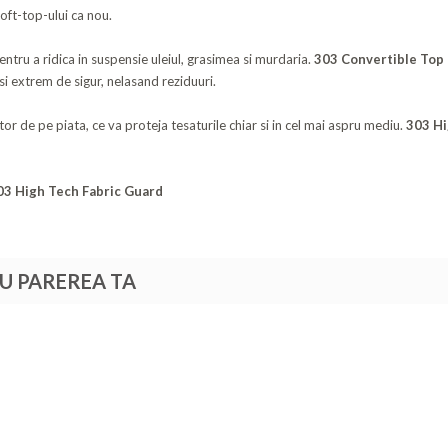
oft-top-ului ca nou.
entru a ridica in suspensie uleiul, grasimea si murdaria.
303 Convertible Top
si extrem de sigur, nelasand reziduuri.
r de pe piata, ce va proteja tesaturile chiar si in cel mai aspru mediu.
303 Hi
03 High Tech Fabric Guard
TU PAREREA TA