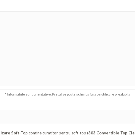
* Informatiile sunt orientative. Pretul se poate schimba fara o notificare prealabila
lizare Soft-Top
contine curatitor pentru soft-top (
303 Convertible Top Cl